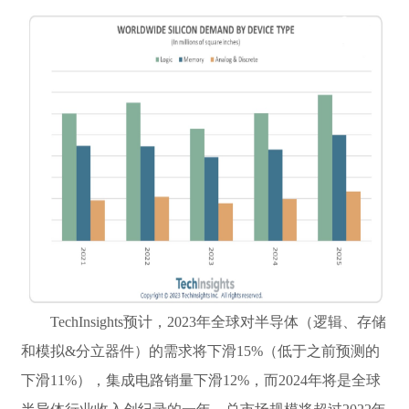
TechInsights预计，2023年全球对半导体（逻辑、存储
和模拟&分立器件）的需求将下滑15%（低于之前预测的
下滑11%），集成电路销量下滑12%，而2024年将是全球