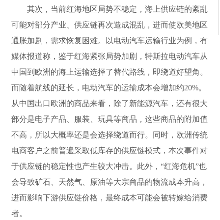
其次，当前红海地区局势不稳定，海上供应链的紊乱
可能对部分产业、供应链再次造成混乱，进而使欧美地区
通胀加剧，需求恢复困难。以电动汽车运输行业为例，有
媒体报道称，鉴于红海紧张局势加剧，特斯拉电动汽车从
中国到欧洲的海上运输选择了替代路线，即绕道好望角。
而随着航线的延长，电动汽车的运输成本会增加约20%。
从中国出口欧洲的商品来看，除了新能源汽车，还有很大
部分是电子产品、服装、玩具等商品，这些商品的附加值
不高，所以大概率还是会选择绕道而行。同时，欧洲传统
电商客户之前普遍采取低库存的供应链模式，本次事件对
于供应链的稳定性也产生较大冲击。此外，“红海危机”也
会导致矿石、天然气、原油等大宗商品的物流成本升高，
进而影响下游供应链价格，最终成本可能会被转嫁给消费
者。