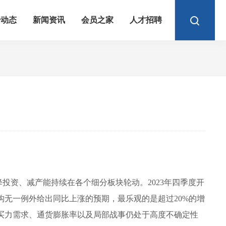
会动态
新闻资讯
会员之家
人才招聘
降投资、减产能持续在各个细分板块轮动。2023年四季度开
构无一例外给出同比上涨的预期，最乐观的是超过20%的增
买力需求、通货膨胀率以及局部战事仍处于高度不确定性