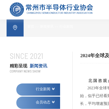
首页
>>
新闻资讯
>>
行业新闻
SINCE 2021
2024年全
精彩呈现
新闻资讯
COMPANY NEWS SHOW
北 国 咨 观
2023年全
行业新闻
始，似乎已经看
会员动态
长，平均增速预