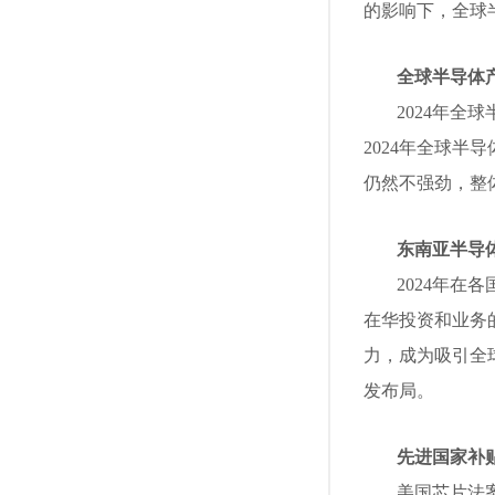
的影响下，全球
全球半导体
2024年全
2024年全球半
仍然不强劲，整
东南亚半导
2024年
在华投资和业务
力，成为吸引全
发布局。
先进国家补
美国芯片法