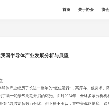
首页
关于协会
协
球及我国半导体产业发展分析与展望
 点
球半导体产业经历了长达一整年的“低位运行”，高库存、低需求、
到了新一轮景气周期开启的曙光。面对2024年，全球多家分析机
测值也超过两位数百分比。但不得不承认，在中美战略博弈、购