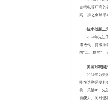
台积电等厂商的
高。加之全球半
技术创新二
2024年
速迭代，持续推
国“二元格局”，
美国对我国
2024年
能在选举需要和
构、关键IP、
新能力。同时也