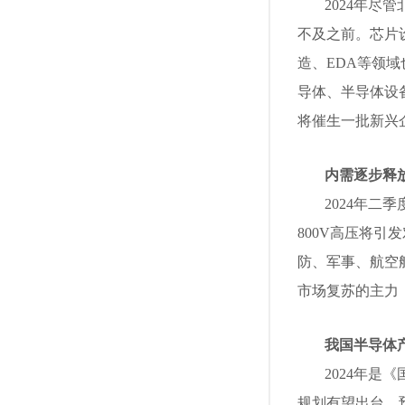
2024年
不及之前。芯片
造、EDA等领
导体、半导体设
将催生一批新兴
内需逐步释
2024年二
800V高压将引
防、军事、航空
市场复苏的主力
我国半导体
2024年
规划有望出台，