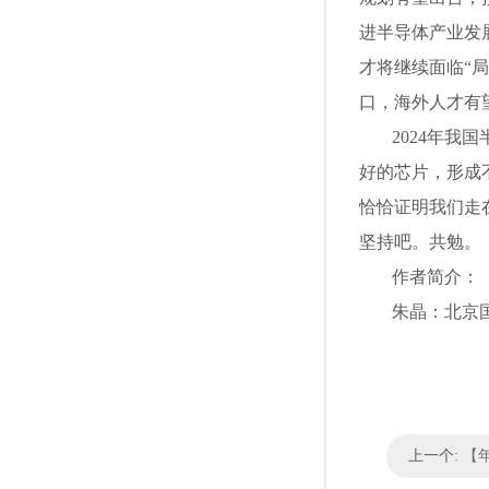
进半导体产业发
才将继续面临“
口，海外人才有
2024年
好的芯片，形成
恰恰证明我们走
坚持吧。共勉。
作者简介：
朱晶：北京
上一个
:
【