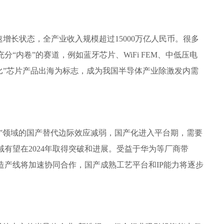
高速增长状态，全产业收入规模超过15000万亿人民币。很多
内卷”的赛道，例如蓝牙芯片、WiFi FEM、中低压电
高性价比”芯片产品出海为标志，成为我国半导体产业除激发内需
脖子”领域的国产替代边际效应减弱，国产化进入平台期，需要
有望在2024年取得突破和进展。受益于华为等厂商带
产线将加速协同合作，国产成熟工艺平台和IP能力将逐步