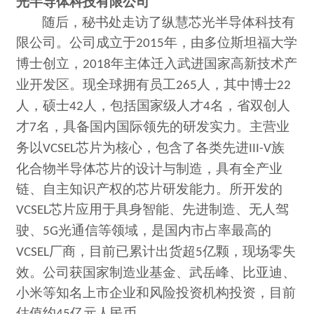
光半导体科技有限公司
随后，秘书处走访了纵慧芯光半导体科技有
限公司。公司成立于
年，由多位斯坦福大学
2015
博士创立，
年主体迁入武进国家高新技术产
2018
业开发区。现全球拥有员工
人，其中博士
265
22
人，硕士
人，包括国家级人才
名，省双创人
42
4
才
名，具备国内国际领先的研发实力。主营业
7
务以
芯片为核心，包含了各类先进
族
VCSEL
III-V
化合物半导体芯片的设计与制造，具有全产业
链、自主知识产权的芯片研发能力。所开发的
芯片应用于具身智能、先进制造、无人驾
VCSEL
驶、
光通信等领域，是国内市占率最高的
5G
厂商，目前已累计出货超
亿颗，现场零失
VCSEL
5
效。公司获国家制造业基金、武岳峰、比亚迪、
小米等知名上市企业和风险投资机构投资，目前
估值约
亿元人民币。