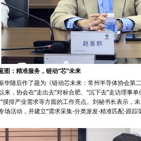
“
”
蓝图：精准服务，链动
芯
未来
振华随后作了题为《链动芯未来：常州半导体协会第
“
”
“
”
以来，协会在
走出去
对标合肥、
沉下去
走访理事单
”
才
摸排产业需求等方面的工作亮点。刘秘书长表示，未
“
-
-
-
专场活动，并建立
需求采集
分类派发
精准匹配
跟踪